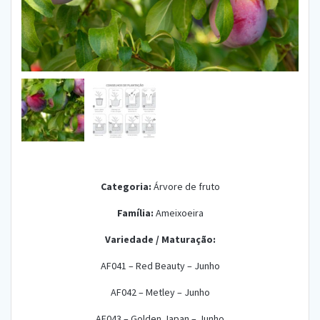
Categoria:
Árvore de fruto
Família:
Ameixoeira
Variedade /
Maturação:
AF041 – Red Beauty – Junho
AF042 – Metley – Junho
AF043 – Golden Japan – Junho