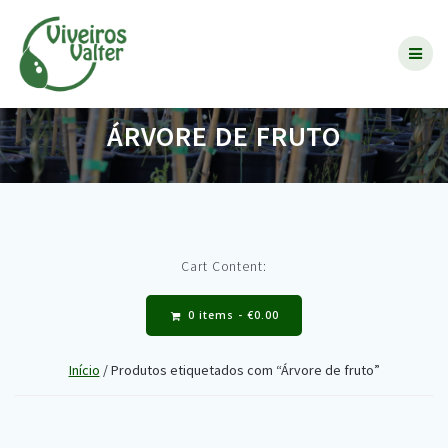
Skip
to
content
ÁRVORE DE FRUTO
Cart Content:
0 items -
€
0.00
Início
/ Produtos etiquetados com “Árvore de fruto”