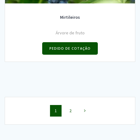
Mirtileiros
Árvore de fruto
PEDIDO DE COTAÇÃO
Posts
Page
Page
1
2
navigation