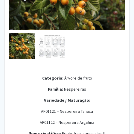
Categoria:
Árvore de fruto
Família:
Nespereiras
Variedade /
Maturação:
AF01121 – Nespereira Tanaca
AF01122 – Nespereira Argelina
Nome científico:
Eriobotrya japonica lindl.