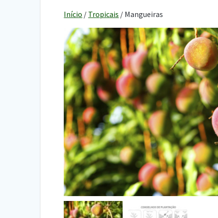
Início
/
Tropicais
/ Mangueiras