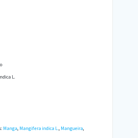
no
ndica L.
s:
Manga
,
Mangifera indica L.
,
Mangueira
,