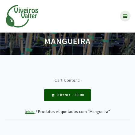
Skip
to
content
MANGUEIRA
Cart Content:
0 items -
€
0.00
Início
/ Produtos etiquetados com “Mangueira”