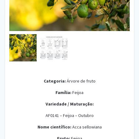
Categoria:
Árvore de fruto
Família:
Feijoa
Variedade /
Maturação:
AF0141 – Feijoa – Outubro
Nome científico:
Acca sellowiana
Fruto:
Feijoa