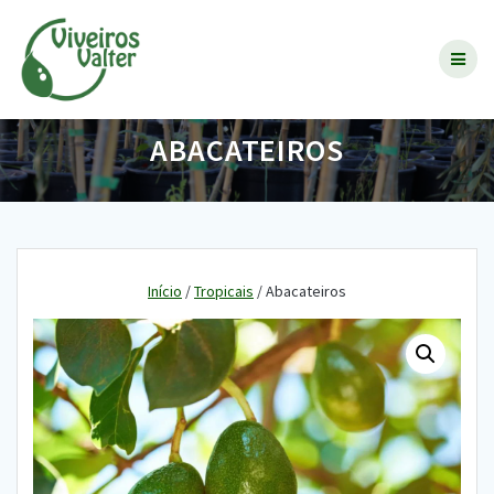
Skip
to
content
ABACATEIROS
Início
/
Tropicais
/ Abacateiros