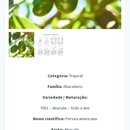
Categoria:
Tropical
Família:
Abacateiro
Variedade /
Maturação:
T051 – Abacate – Todo o ano
Nome científico:
Persea americana
Fruto:
Abacate