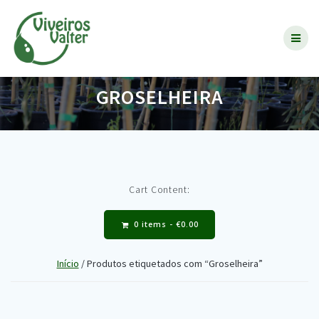
Skip
to
content
GROSELHEIRA
Cart Content:
0 items -
€
0.00
Início
/ Produtos etiquetados com “Groselheira”