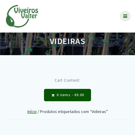
Skip
to
content
VIDEIRAS
Cart Content:
0 items -
€
0.00
Início
/ Produtos etiquetados com “Videiras”