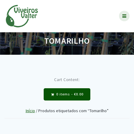
Skip
to
content
TOMARILHO
Cart Content:
0 items -
€
0.00
Início
/ Produtos etiquetados com “Tomarilho”