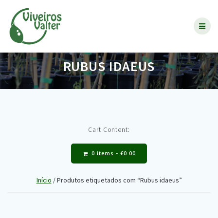
Skip
to
content
RUBUS IDAEUS
Cart Content:
0 items -
€
0.00
Início
/ Produtos etiquetados com “Rubus idaeus”