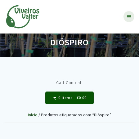
Skip
to
content
DIÓSPIRO
Cart Content:
0 items -
€
0.00
Início
/ Produtos etiquetados com “Dióspiro”