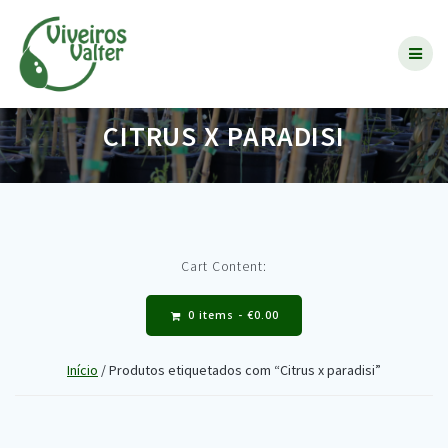
Skip
to
content
CITRUS X PARADISI
Cart Content:
0 items -
€
0.00
Início
/ Produtos etiquetados com “Citrus x paradisi”