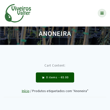
Skip
to
content
ANONEIRA
Cart Content:
0 items -
€
0.00
Início
/ Produtos etiquetados com “Anoneira”