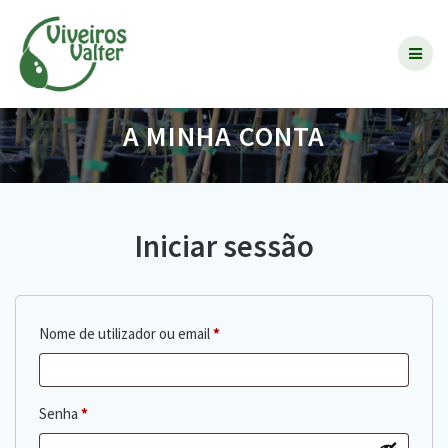
Skip
to
content
A MINHA CONTA
Iniciar sessão
Obrigatório
Nome de utilizador ou email
*
Obrigatório
Senha
*